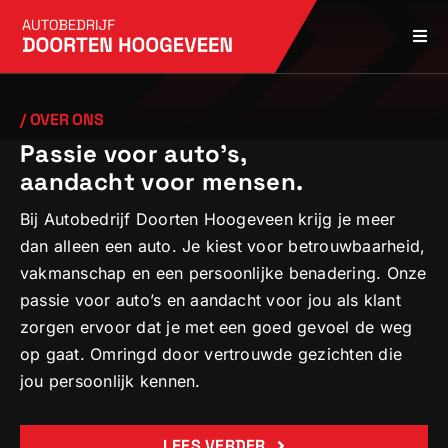
Skip
to
Togg
content
Navi
Home
/ OVER ONS
Over ons
Passie voor auto’s,
aandacht voor mensen.
Occasions bekijken
Bij Autobedrijf Doorten Hoogeveen krijg je meer
Contact opnemen
dan alleen een auto. Je kiest voor betrouwbaarheid,
vakmanschap en een persoonlijke benadering. Onze
passie voor auto’s en aandacht voor jou als klant
zorgen ervoor dat je met een goed gevoel de weg
op gaat. Omringd door vertrouwde gezichten die
jou persoonlijk kennen.
LEES VERDER