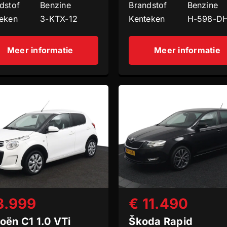
dstof
Benzine
Brandstof
Benzine
eken
3-KTX-12
Kenteken
H-598-D
Meer informatie
Meer informatie
8.999
€ 11.490
roën C1 1.0 VTi
Škoda Rapid