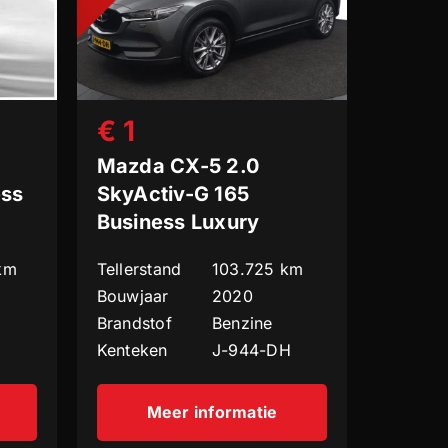
€ 1
Mazda CX-5 2.0
ess
SkyActiv-G 165
Business Luxury
km
Tellerstand
103.725 km
Bouwjaar
2020
Brandstof
Benzine
Kenteken
J-944-DH
Meer informatie