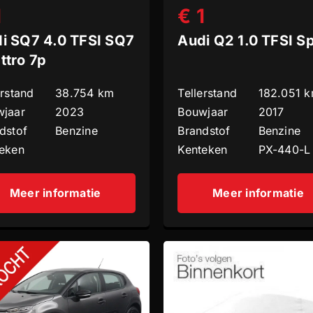
1
€ 1
i SQ7 4.0 TFSI SQ7
Audi Q2 1.0 TFSI S
ttro 7p
erstand
38.754 km
Tellerstand
182.051 
jaar
2023
Bouwjaar
2017
dstof
Benzine
Brandstof
Benzine
eken
Kenteken
PX-440-L
Meer informatie
Meer informatie