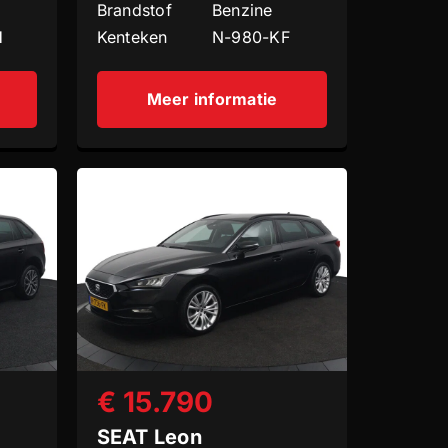
Brandstof
Benzine
H
Kenteken
N-980-KF
Meer informatie
€ 15.790
SEAT Leon