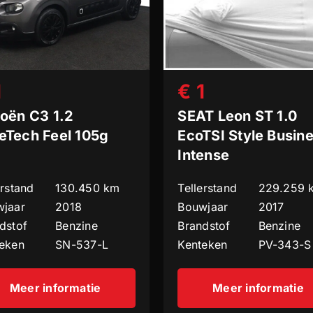
1
€ 1
roën C3 1.2
SEAT Leon ST 1.0
eTech Feel 105g
EcoTSI Style Busin
Intense
erstand
130.450 km
Tellerstand
229.259 
jaar
2018
Bouwjaar
2017
dstof
Benzine
Brandstof
Benzine
eken
SN-537-L
Kenteken
PV-343-S
Meer informatie
Meer informatie