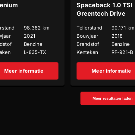
lenium
Spaceback 1.0 TSI
Greentech Drive
erstand
98.382 km
Tellerstand
90.171 km
jaar
2021
Bouwjaar
2018
dstof
Benzine
Brandstof
Benzine
eken
L-835-TX
Kenteken
RF-921-B
Meer informatie
Meer informatie
Meer resultaten laden