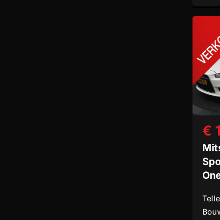
€ 
Mit
Spo
On
Tell
Bouw