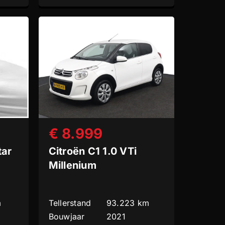
€ 8.999
tar
Citroën C1 1.0 VTi
Millenium
m
Tellerstand
93.223 km
Bouwjaar
2021