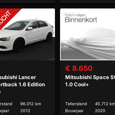
1
€ 8.650
subishi Lancer
Mitsubishi Space S
rtback 1.6 Edition
1.0 Cool+
e
erstand
96.012 km
Tellerstand
45.712 k
jaar
2013
Bouwjaar
2020