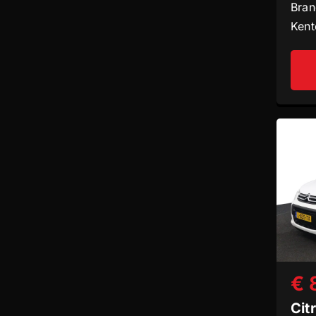
Bran
Kent
€ 
Cit