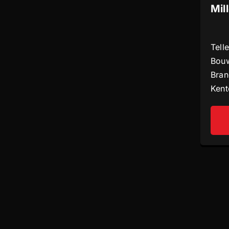
Mil
Tell
Bouw
Bran
Kent