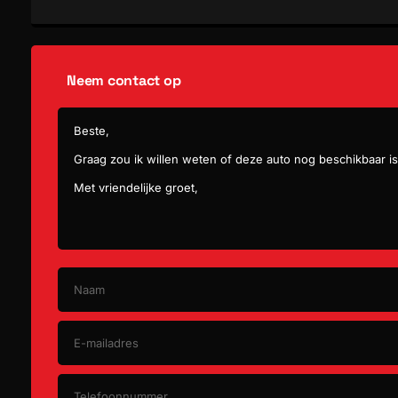
dimlichten automatisch
Lengte
Breedte
bandenspanningscontrolesysteem
Neem contact op
centrale deurvergrendeling met afstandsbediening
multifunctioneel lederen stuurwiel
zij airbag(s) voor
boordcomputer
hill hold functie
Elektronisch Stabiliteits Programma
bestuurdersairbag