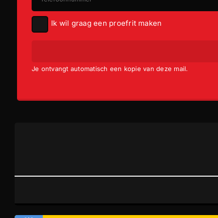
armsteun voor
Ik wil graag een proefrit maken
Volledige onderhoudshistorie beschikbaar
binnenspiegel automatisch dimmend
Je ontvangt automatisch een kopie van deze mail.
DAB ontvanger
LED koplampen
multimedia scherm klein
mistlampen voor
Instructieboekjes aanwezig
buitenspiegels elektrisch verstel- en verwarmbaar