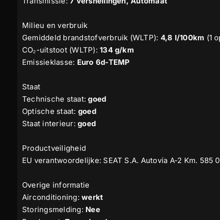
Transmissie:
7 versnellingen, Automaat
Milieu en verbruik
Gemiddeld brandstofverbruik (WLTP):
4,8 l/100km
(1 o
CO₂-uitstoot (WLTP):
134 g/km
Emissieklasse:
Euro 6d-TEMP
Staat
Technische staat:
goed
Optische staat:
goed
Staat interieur:
goed
Productveiligheid
EU verantwoordelijke: SEAT S.A. Autovía A-2 Km. 585
Overige informatie
Airconditioning:
werkt
Storingsmelding:
Nee