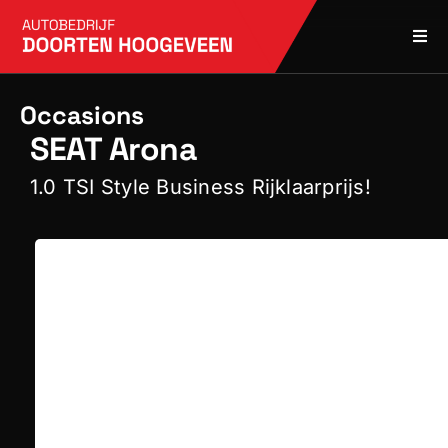
Skip
to
Togg
content
Navi
Home
Occasions
SEAT Arona
Over ons
1.0 TSI Style Business Rijklaarprijs!
Occasions bekijken
Contact opnemen