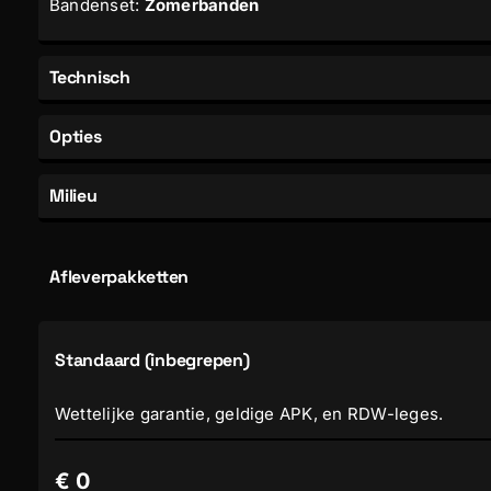
Bandenset:
Zomerbanden
Technisch
Opties
Vermogen
Milieu
Aantal cilinders
Overig
Cilinderinhoud
Energielabel
airco (automatisch)
Afleverpakketten
Topsnelheid
Verbruik (snelweg)
parkeersensor achter
Gewicht
Standaard (inbegrepen)
CO
uitstoot
2
armsteun voor
Trekgewicht
Wettelijke garantie, geldige APK, en RDW-leges.
Bandenreparatieset
Wielbasis
€ 0