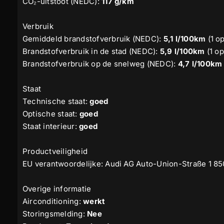
CO₂-uitstoot (NEDC):
117 g/km
Verbruik
Gemiddeld brandstofverbruik (NEDC):
5,1 l/100km
(1 op
Brandstofverbruik in de stad (NEDC):
5,9 l/100km
(1 op
Brandstofverbruik op de snelweg (NEDC):
4,7 l/100km
Staat
Technische staat:
goed
Optische staat:
goed
Staat interieur:
goed
Productveiligheid
EU verantwoordelijke: Audi AG Auto-Union-Straße 1 8
Overige informatie
Airconditioning:
werkt
Storingsmelding:
Nee