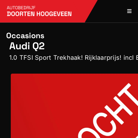
Skip
to
Togg
content
Navi
Home
Occasions
Audi Q2
Over ons
1.0 TFSI Sport Trekhaak! Rijklaarprijs! inc
Occasions bekijken
Contact opnemen