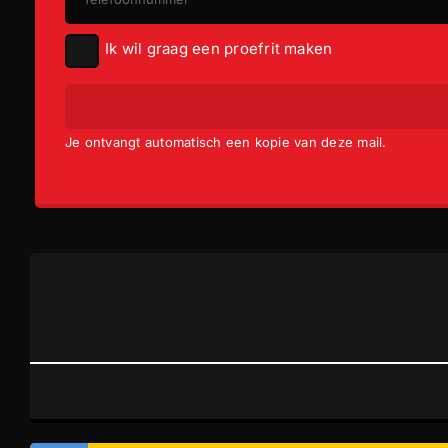
sportstoelen
Ik wil graag een proefrit maken
buitenspiegels elektrisch inklapbaar
Toon meer
Je ontvangt automatisch een kopie van deze mail.