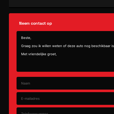
start/stop systeem
Lengte
Breedte
stuur verstelbaar
Neem contact op
Rookvrij
Anti Blokkeer Systeem
bandenspanningscontrolesysteem
cruise control
regensensor
buitenspiegels elektrisch verstel- en verwarmbaar
buitenspiegel(s) automatisch dimmend